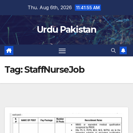
Skip
Thu. Aug 6th, 2026
11:41:55 AM
to
content
Urdu Pakistan
Tag:
StaffNurseJob